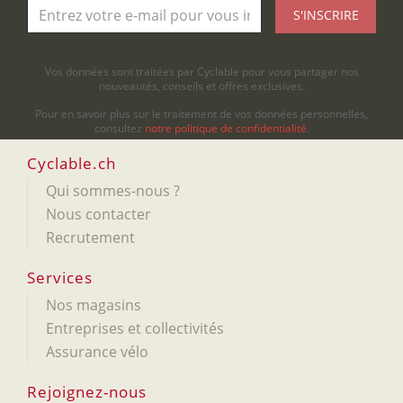
S'INSCRIRE
Vos données sont traitées par Cyclable pour vous partager nos
nouveautés, conseils et offres exclusives.
Pour en savoir plus sur le traitement de vos données personnelles,
consultez
notre politique de confidentialité
.
Cyclable.ch
Qui sommes-nous ?
Nous contacter
Recrutement
Services
Nos magasins
Entreprises et collectivités
Assurance vélo
Rejoignez-nous