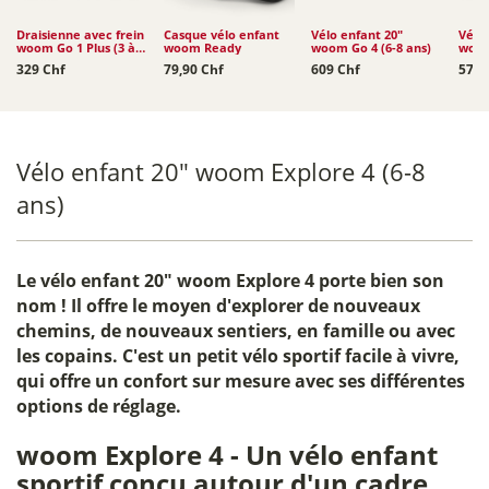
Draisienne avec frein
Casque vélo enfant
Vélo enfant 20"
Vélo 
woom Go 1 Plus (3 à
woom Ready
woom Go 4 (6-8 ans)
woom
4,5 ans)
Auto
329 Chf
79,90 Chf
609 Chf
579 
Vélo enfant 20" woom Explore 4 (6-8
ans)
Le
vélo enfant 20" woom Explore 4
porte bien son
nom ! Il offre le moyen d'explorer de nouveaux
chemins, de nouveaux sentiers, en famille ou avec
les copains. C'est un petit vélo sportif facile à vivre,
qui offre un confort sur mesure avec ses différentes
options de réglage.
woom Explore 4 - Un vélo enfant
sportif conçu autour d'un cadre