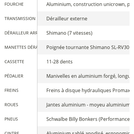
Aluminium, construction unicrown, pivo
FOURCHE
Dérailleur externe
TRANSMISSION
Shimano (7 vitesses)
DÉRAILLEUR ARRIÈRE
Poignée tournante Shimano SL-RV300
MANETTES DÉRAILLEUR
11-28 dents
CASSETTE
Manivelles en aluminium forgé, longue
PÉDALIER
Freins à disque hydrauliques Promax -
FREINS
Jantes aluminium - moyeu aluminium av
ROUES
Schwalbe Billy Bonkers (Performance Line
PNEUS
Aluminium sablé anodisé, ergonomiqu
CINTRE