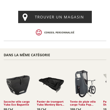
TROUVER UN MAGASIN
CONSEIL PERSONNALISÉ
DANS LA MÊME CATÉGORIE
Sacoche vélo cargo
Panier de transport
Tente de pluie vélo
Pare-
Yuba Eco Baguette
Yuba Monkey Bars
cargo Yuba Pop
Shiel
Tote
Shelter
GSD /
99 Chf
39 Chf
399 Chf
199 