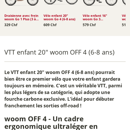
Draisienne avec frein
Vélo enfant 20"
Vélo enfant 16"
Vélo 
woom Go 1 Plus (3 à
woom Go 4 (6-8 ans)
woom Go 3
woom
4,5 ans)
Automagic (4-6 ans)
329 Chf
609 Chf
579 Chf
519 
VTT enfant 20" woom OFF 4 (6-8 ans)
Le
VTT enfant 20" woom OFF 4 (6-8 ans)
pourrait
bien être ce premier vélo que votre enfant gardera
toujours en mémoire. C'est un véritable VTT, parmi
les plus légers de sa catégorie, qui adopte une
fourche carbone exclusive. L'idéal pour débuter
franchement les sorties off-road !
woom OFF 4 - Un cadre
ergonomique ultraléger en