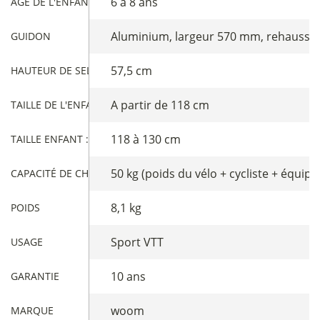
6 à 8 ans
AGE DE L'ENFANT
Aluminium, largeur 570 mm, rehauss
GUIDON
57,5 cm
HAUTEUR DE SELLE MINI :
A partir de 118 cm
TAILLE DE L'ENFANT
118 à 130 cm
TAILLE ENFANT : CENTIMÈTRE
50 kg (poids du vélo + cycliste + équip
CAPACITÉ DE CHARGE
8,1 kg
POIDS
Sport VTT
USAGE
10 ans
GARANTIE
woom
MARQUE