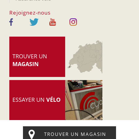
Rejoignez-nous
TROUVER UN
MAGASIN
ESSAYER UN
VÉLO
© 2005-2026 Cyclable.ch
-
Accueil
-
Mentions légales
-
Politique de confidentialité
TROUVER UN MAGASIN