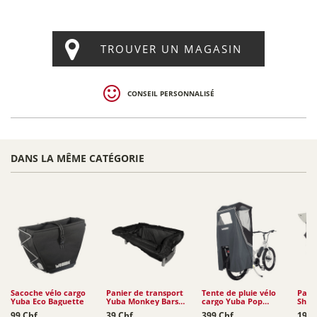
TROUVER UN MAGASIN
CONSEIL PERSONNALISÉ
DANS LA MÊME CATÉGORIE
Sacoche vélo cargo
Panier de transport
Tente de pluie vélo
Pare-
Yuba Eco Baguette
Yuba Monkey Bars
cargo Yuba Pop
Shiel
Tote
Shelter
GSD /
99 Chf
39 Chf
399 Chf
199 