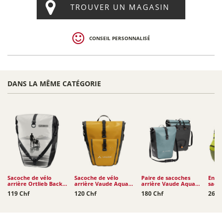
TROUVER UN MAGASIN
CONSEIL PERSONNALISÉ
DANS LA MÊME CATÉGORIE
Sacoche de vélo
Sacoche de vélo
Paire de sacoches
Ense
arrière Ortlieb Back-
arrière Vaude Aqua
arrière Vaude Aqua
saco
Roller Design 20L
Back Plus Single
Back (rec) 2 x 24L
Kara
119 Chf
120 Chf
180 Chf
260 
(rec)...