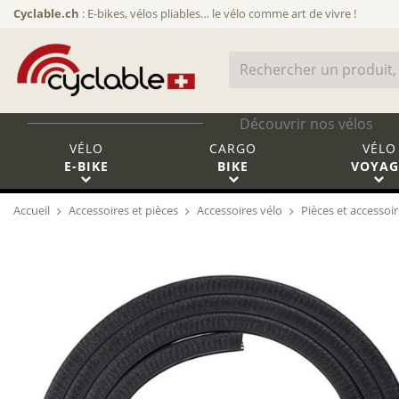
Cyclable.ch
: E-bikes, vélos pliables… le vélo comme art de vivre !
Découvrir nos vélos
VÉLO
CARGO
VÉLO
E-BIKE
BIKE
VOYAG
Accueil
Accessoires et pièces
Accessoires vélo
Pièces et accessoi