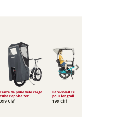
Tente de pluie vélo cargo
Pare-soleil Tern Sun Shield
Tente d
Yuba Pop Shelter
pour longtail GSD / Orox /...
Shield 
Orox...
399 Chf
199 Chf
139 C