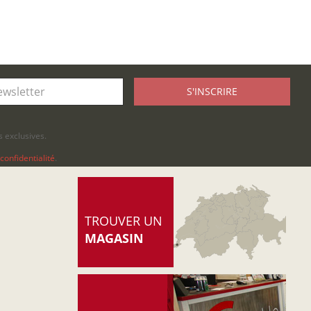
S'INSCRIRE
 exclusives.
confidentialité
.
TROUVER UN
MAGASIN