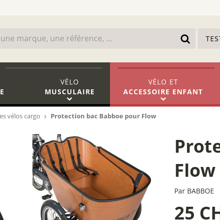
TE
VÉLO
VÉLO
ET
E
MUSCULAIRE
ACCESSOIRE ENFANT
res vélos cargo
Protection bac Babboe pour Flow
Prot
Flow
Par
BABBOE
25 C