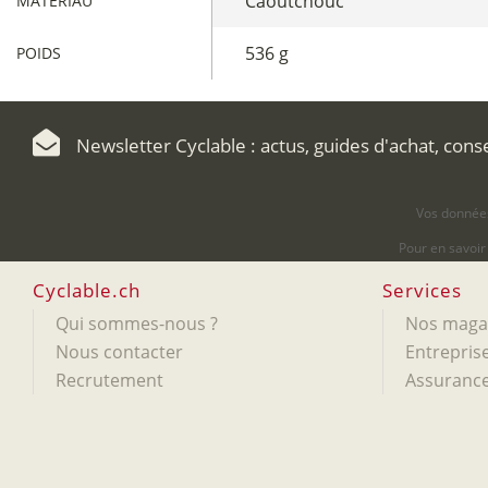
Caoutchouc
MATÉRIAU
536 g
POIDS
Newsletter Cyclable : actus, guides d'achat, cons
Vos données
Pour en savoir
Cyclable.ch
Services
Qui sommes-nous ?
Nos maga
Nous contacter
Entreprise
Recrutement
Assurance