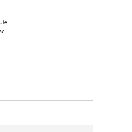
uie
ac