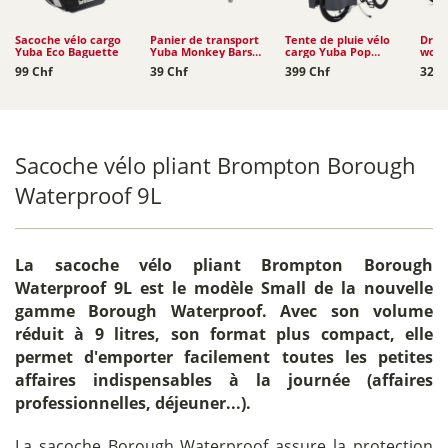
Sacoche vélo cargo
Panier de transport
Tente de pluie vélo
Drais
Yuba Eco Baguette
Yuba Monkey Bars
cargo Yuba Pop
woom
Tote
Shelter
4,5 a
99 Chf
39 Chf
399 Chf
329 
Sacoche vélo pliant Brompton Borough
Waterproof 9L
La
sacoche vélo pliant Brompton Borough
Waterproof 9L
est le modèle Small de la nouvelle
gamme Borough Waterproof. Avec son volume
réduit à 9 litres, son format plus compact, elle
permet d'emporter facilement toutes les petites
affaires indispensables à la journée (affaires
professionnelles, déjeuner...).
La sacoche Borough Waterproof assure la protection