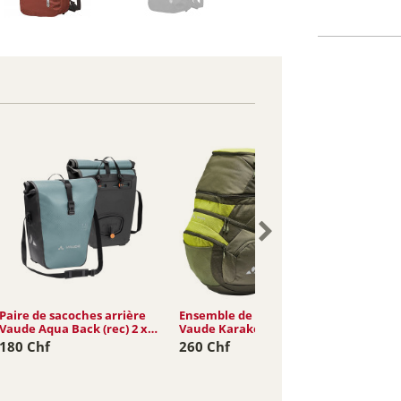
Paire de sacoches arrière
Ensemble de sacoches
Paire d
Vaude Aqua Back (rec) 2 x
Vaude Karakorum Pro 65L
Vaude 
24L
19L
180 Chf
260 Chf
155 C