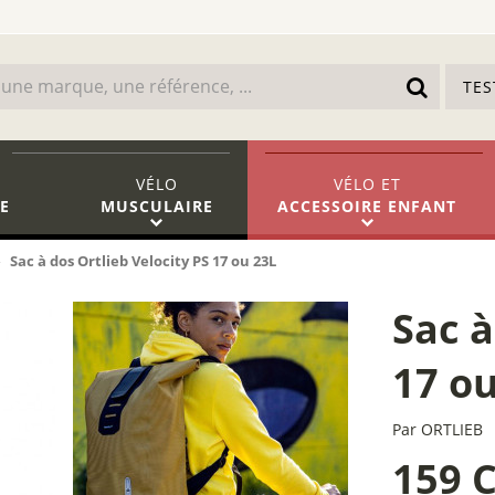
TE
VÉLO
VÉLO
ET
E
MUSCULAIRE
ACCESSOIRE ENFANT
Sac à dos Ortlieb Velocity PS 17 ou 23L
Sac à
17 o
Par
ORTLIEB
159 