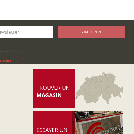
S'INSCRIRE
 exclusives.
confidentialité
.
TROUVER UN
MAGASIN
ESSAYER UN