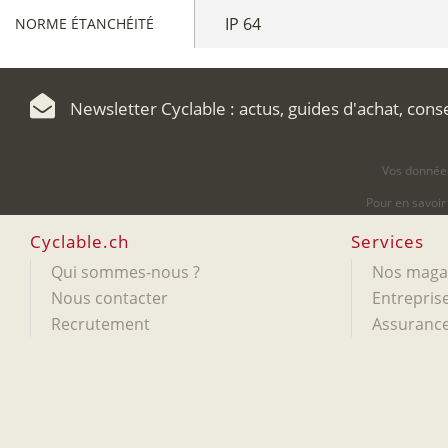
IP 64
NORME ÉTANCHÉITÉ
Newsletter Cyclable : actus, guides d'achat, cons
Vos données
Pour en savoir
Cyclable.ch
Services
Qui sommes-nous ?
Nos maga
Nous contacter
Entreprise
Recrutement
Assurance