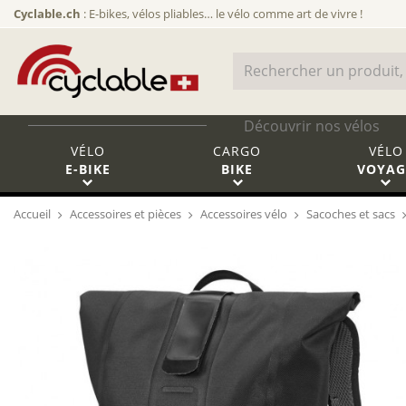
Cyclable.ch
: E-bikes, vélos pliables… le vélo comme art de vivre !
Découvrir nos vélos
VÉLO
CARGO
VÉLO
E-BIKE
BIKE
VOYAG
Accueil
Accessoires et pièces
Accessoires vélo
Sacoches et sacs