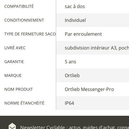
sac à dos
COMPATIBILITÉ
Individuel
CONDITIONNEMENT
Par enroulement
TYPE DE FERMETURE SACOCHES
subdivision intérieur A3, poch
LIVRÉ AVEC
5 ans
GARANTIE
Ortlieb
MARQUE
Ortlieb Messenger-Pro
NOM PRODUIT
IP64
NORME ÉTANCHÉITÉ
Newsletter Cyclable : actus, guides d'achat, cons