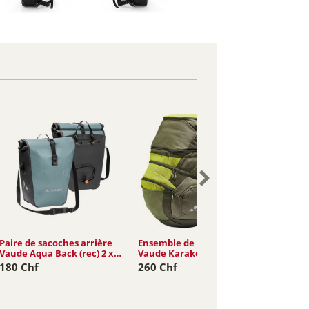
Paire de sacoches arrière
Ensemble de sacoches
Paire d
Vaude Aqua Back (rec) 2 x
Vaude Karakorum Pro 65L
Vaude 
24L
19L
180 Chf
260 Chf
155 C