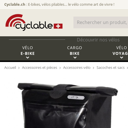
Cyclable.ch
: E-bikes, vélos pliables… le vélo comme art de vivre !
Découvrir nos vélos
VÉLO
CARGO
VÉLO
E-BIKE
BIKE
VOYAG
Accueil
Accessoires et pièces
Accessoires vélo
Sacoches et sacs