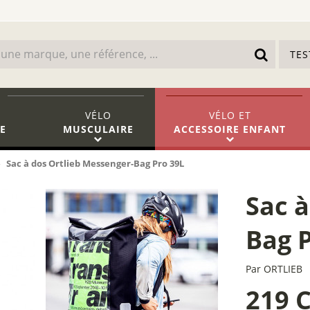
TE
VÉLO
VÉLO
ET
E
MUSCULAIRE
ACCESSOIRE ENFANT
Sac à dos Ortlieb Messenger-Bag Pro 39L
Sac à
Bag 
Par
ORTLIEB
219 