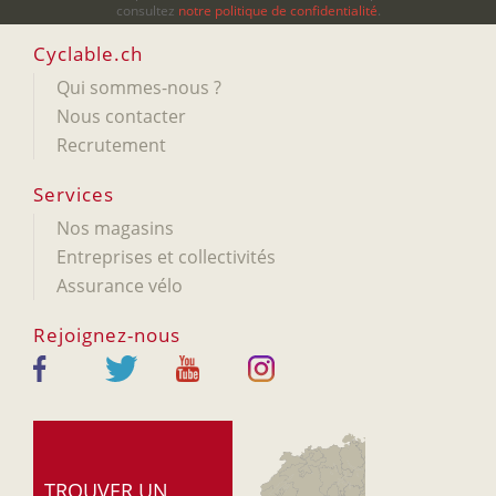
consultez
notre politique de confidentialité
.
Cyclable.ch
Qui sommes-nous ?
Nous contacter
Recrutement
Services
Nos magasins
Entreprises et collectivités
Assurance vélo
Rejoignez-nous
TROUVER UN