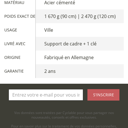
Acier cémenté
MATÉRIAU
1 670 g (90 cm) | 2 470 g (120 cm)
POIDS EXACT DE L'ANTIVOL
Ville
USAGE
Support de cadre + 1 clé
LIVRÉ AVEC
Fabriqué en Allemagne
ORIGINE
2 ans
GARANTIE
S'INSCRIRE
Vos données sont traitées par Cyclable pour vous partager nos
nouveautés, conseils et offres exclusives.
Pour en savoir plus sur le traitement de vos données personnelles,