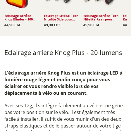
Éclairage arrière
Éclairage latéral Tern
Éclairage arrière Tern
Éclai
Knog Blinder - 100
Nitelite Side pour
Nitelite Rear pour
Knog 
lumens
Captain's Chair...
Clubhouse /...
lume
44,90 Chf
49,90 Chf
49,90 Chf
44,9
Eclairage arrière Knog Plus - 20 lumens
L'
éclairage arrière Knog Plus
est un éclairage LED à
lumière rouge léger et malin conçu pour vous
éclairer et vous rendre visible lors de vos
déplacements à vélo ou en courant.
Avec ses 12g, il s'intègre facilement au vélo et ne gêne
pas votre position sur le vélo. Il est également très
facile à installer. Il suffit de vous munir d'un des deux
straps élastiques et de le passer autour de votre tige