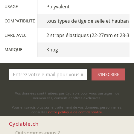
Polyvalent
USAGE
tous types de tige de selle et hauban 
COMPATIBILITÉ
2 straps élastiques (22-27mm et 28-32
LIVRÉ AVEC
Knog
MARQUE
S'INSCRIRE
Vos données sont traitées par Cyclable pour vous partager nos
nouveautés, conseils et offres exclusives.
Pour en savoir plus sur le traitement de vos données personnelles,
consultez
notre politique de confidentialité
.
Cyclable.ch
Qui sommes-nous ?