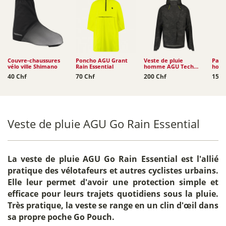
Couvre-chaussures
Poncho AGU Grant
Veste de pluie
Pant
vélo ville Shimano
Rain Essential
homme AGU Tech
hom
Rain Commuter
Comp
40 Chf
70 Chf
200 Chf
150 
Reflection
Com
Veste de pluie AGU Go Rain Essential
La
veste de pluie AGU Go Rain Essential
est l'allié
pratique des vélotafeurs et autres cyclistes urbains.
Elle leur permet d'avoir une protection simple et
efficace pour leurs trajets quotidiens sous la pluie.
Très pratique, la veste se range en un clin d'œil dans
sa propre poche Go Pouch.