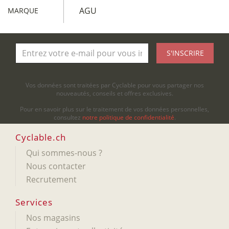
AGU
MARQUE
S'INSCRIRE
Vos données sont traitées par Cyclable pour vous partager nos
nouveautés, conseils et offres exclusives.
Pour en savoir plus sur le traitement de vos données personnelles,
consultez
notre politique de confidentialité
.
Cyclable.ch
Qui sommes-nous ?
Nous contacter
Recrutement
Services
Nos magasins