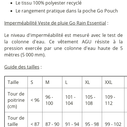
Le tissu 100% polyester recyclé
Le rangement pratique dans la poche Go Pouch
Imperméabilité Veste de pluie Go Rain Essential
:
Le niveau d'imperméabilité est mesuré avec le test de
la colonne d'eau. Ce vêtement AGU résiste à la
pression exercée par une colonne d'eau haute de 5
mètres (5 000 mm).
Guide des tailles
:
Taille
S
M
L
XL
XXL
Tour de
96 -
101 -
105 -
109 -
poitrine
< 96
100
104
108
112
(cm)
Tour de
taille
< 87
87 - 90
91 - 94
95 - 98
99 - 102