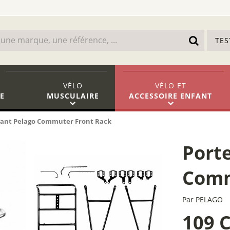
TE
VÉLO
VÉLO
ET
E
MUSCULAIRE
ACCESSOIRE ENFANT
vant Pelago Commuter Front Rack
Port
Comm
Par
PELAGO
109 