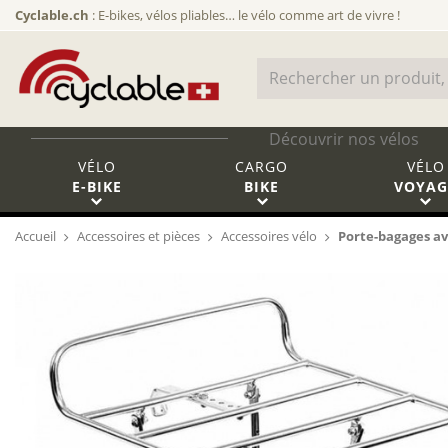
Cyclable.ch
: E-bikes, vélos pliables… le vélo comme art de vivre !
Découvrir nos vélos
VÉLO
CARGO
VÉLO
E-BIKE
BIKE
VOYAG
Accueil
Accessoires et pièces
Accessoires vélo
Porte-bagages a