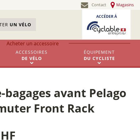
Contact
Magasins
ACCÉDER À
STER
UN VÉLO
Acheter un accessoire
ACCESSOIRES
ÉQUIPEMENT
DE
VÉLO
DU
CYCLISTE
e-bagages avant Pelago
uter Front Rack
CHF