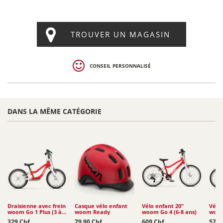
TROUVER UN MAGASIN
CONSEIL PERSONNALISÉ
DANS LA MÊME CATÉGORIE
Draisienne avec frein
Casque vélo enfant
Vélo enfant 20"
Vélo 
woom Go 1 Plus (3 à
woom Ready
woom Go 4 (6-8 ans)
woom
4,5 ans)
Auto
329 Chf
79,90 Chf
609 Chf
579 