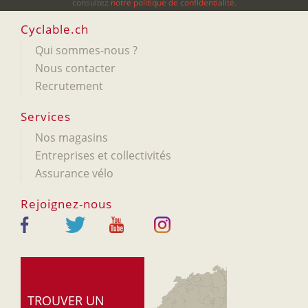
consultez
notre politique de confidentialité
.
Cyclable.ch
Qui sommes-nous ?
Nous contacter
Recrutement
Services
Nos magasins
Entreprises et collectivités
Assurance vélo
Rejoignez-nous
TROUVER UN