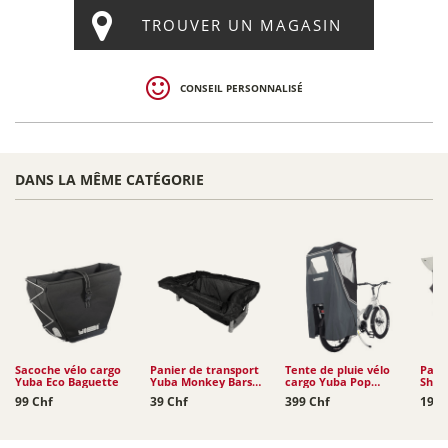
TROUVER UN MAGASIN
CONSEIL PERSONNALISÉ
DANS LA MÊME CATÉGORIE
Sacoche vélo cargo
Panier de transport
Tente de pluie vélo
Pare-
Yuba Eco Baguette
Yuba Monkey Bars
cargo Yuba Pop
Shiel
Tote
Shelter
GSD /
99 Chf
39 Chf
399 Chf
199 