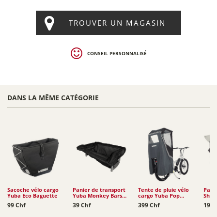
TROUVER UN MAGASIN
CONSEIL PERSONNALISÉ
DANS LA MÊME CATÉGORIE
Sacoche vélo cargo
Panier de transport
Tente de pluie vélo
Pare-
Yuba Eco Baguette
Yuba Monkey Bars
cargo Yuba Pop
Shiel
Tote
Shelter
GSD /
99 Chf
39 Chf
399 Chf
199 