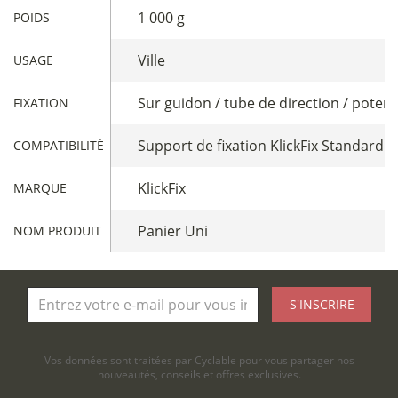
1 000 g
POIDS
Ville
USAGE
Sur guidon / tube de direction / potenc
FIXATION
Support de fixation KlickFix Standard /
COMPATIBILITÉ
KlickFix
MARQUE
Panier Uni
NOM PRODUIT
S'INSCRIRE
Vos données sont traitées par Cyclable pour vous partager nos
nouveautés, conseils et offres exclusives.