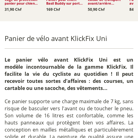
panier pour chien
Basil Buddy sur porte-
avant/arrière
avan
Basil Buddy
bagages MIK
Moustache Frida 33L
Mous
31,90 Chf
169 Chf
50,90 Chf
84,9
23L
Panier de vélo avant KlickFix Uni
Le
panier vélo avant KlickFix Uni
est un
modèle incontournable de la gamme KlickFix. Il
facilite la vie du cycliste au quotidien ! Il peut
recevoir toutes sortes d'affaires : des courses, un
cartable ou une sacoche, des vêtements...
Ce panier supporte une charge maximale de 7 kg, sans
risque de basculer vers l'avant ou de toucher le pneu.
Son volume de 16 litres est confortable, comme les
hauts panneaux qui protègent bien vos affaires. La
conception en mailles métalliques et particulièrement
solide et durable. La peinture de qualité assure une