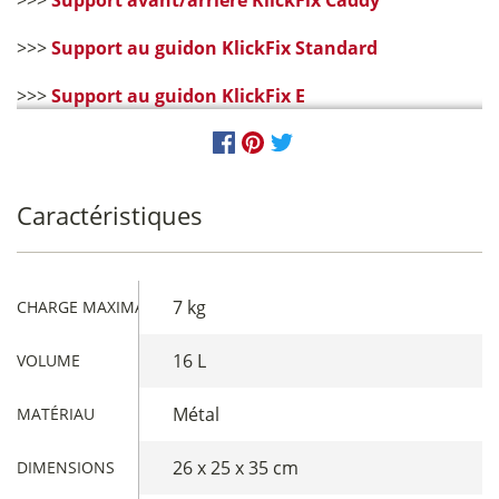
>>>
Support avant/arrière KlickFix Caddy
>>>
Support au guidon KlickFix Standard
>>>
Support au guidon KlickFix E
Caractéristiques
7 kg
CHARGE MAXIMALE
16 L
VOLUME
Métal
MATÉRIAU
26 x 25 x 35 cm
DIMENSIONS