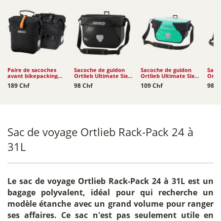
Paire de sacoches
Sacoche de guidon
Sacoche de guidon
Saco
avant bikepacking
Ortlieb Ultimate Six
Ortlieb Ultimate Six
Ortli
Ortlieb Gravel-Pack
Classic 5 à 6.5L
Free 5 L
Plus 
189 Chf
98 Chf
109 Chf
98 C
2...
Sac de voyage Ortlieb Rack-Pack 24 à
31L
Le
sac de voyage Ortlieb Rack-Pack 24 à 31L
est un
bagage polyvalent, idéal pour qui recherche un
modèle étanche avec un grand volume pour ranger
ses affaires. Ce sac n'est pas seulement utile en