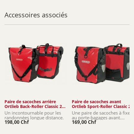
Accessoires associés
Paire de sacoches arrière
Paire de sacoches avant
Ortlieb Back-Roller Classic 2
Ortlieb Sport-Roller Classic 2
x...
x...
Un incontournable pour les
Une paire de sacoches à fixer
randonnées longue distance.
au porte-bagages avant.
198,00 Chf
169,00 Chf
Étancheité et robustesse.
Fixation QL 2.1.