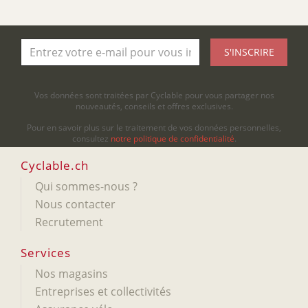
S'INSCRIRE
Vos données sont traitées par Cyclable pour vous partager nos
nouveautés, conseils et offres exclusives.
Pour en savoir plus sur le traitement de vos données personnelles,
consultez
notre politique de confidentialité
.
Cyclable.ch
Qui sommes-nous ?
Nous contacter
Recrutement
Services
Nos magasins
Entreprises et collectivités