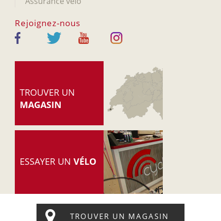
Assurance vélo
Rejoignez-nous
TROUVER UN
MAGASIN
ESSAYER UN
VÉLO
© 2005-2026 Cyclable.ch
-
Accueil
-
Mentions légales
-
Politique de confidentialité
TROUVER UN MAGASIN